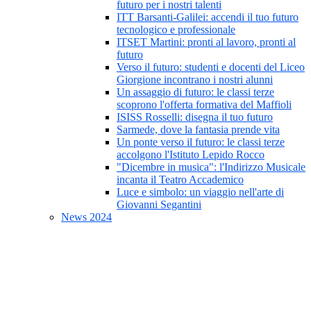
futuro per i nostri talenti
ITT Barsanti-Galilei: accendi il tuo futuro
tecnologico e professionale
ITSET Martini: pronti al lavoro, pronti al
futuro
Verso il futuro: studenti e docenti del Liceo
Giorgione incontrano i nostri alunni
Un assaggio di futuro: le classi terze
scoprono l'offerta formativa del Maffioli
ISISS Rosselli: disegna il tuo futuro
Sarmede, dove la fantasia prende vita
Un ponte verso il futuro: le classi terze
accolgono l'Istituto Lepido Rocco
"Dicembre in musica": l'Indirizzo Musicale
incanta il Teatro Accademico
Luce e simbolo: un viaggio nell'arte di
Giovanni Segantini
News 2024