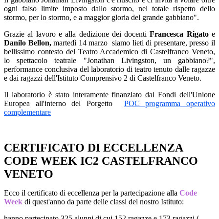
ogni falso limite imposto dallo stormo, nel totale rispetto dello
stormo, per lo stormo, e a maggior gloria del grande gabbiano".
Grazie al lavoro e alla dedizione dei docenti
Francesca Rigato
e
Danilo Bellon,
martedì 14 marzo siamo lieti di presentare, presso il
bellissimo contesto del Teatro Accademico di Castelfranco Veneto,
lo spettacolo teatrale "Jonathan Livingston, un gabbiano?",
performance conclusiva del laboratorio di teatro tenuto dalle ragazze
e dai ragazzi dell'Istituto Comprensivo 2 di Castelfranco Veneto.
Il laboratorio è stato interamente finanziato dai Fondi dell'Unione
Europea all'interno del Porgetto
POC programma operativo
complementare
CERTIFICATO DI ECCELLENZA
CODE WEEK IC2 CASTELFRANCO
VENETO
Ecco il certificato di eccellenza per la partecipazione alla
Code
Week
di quest'anno da parte delle classi del nostro Istituto:
hanno partecipato 325 alunni di cui 152 ragazze e 173 ragazzi (