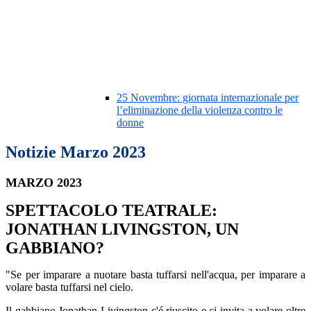
25 Novembre: giornata internazionale per
l’eliminazione della violenza contro le
donne
Notizie Marzo 2023
MARZO 2023
SPETTACOLO TEATRALE:
JONATHAN LIVINGSTON, UN
GABBIANO?
"Se per imparare a nuotare basta tuffarsi nell'acqua, per imparare a
volare basta tuffarsi nel cielo.
Il gabbiano Jonathan Livingston c'é riuscito e ci invita a volare oltre