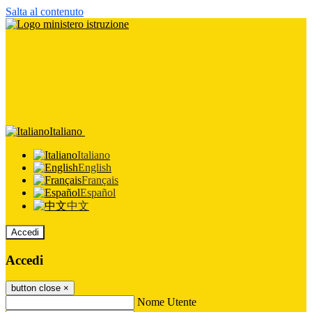
Salta al contenuto
Italiano
Italiano
English
Français
Español
中文
Accedi
Accedi
button close
×
Nome Utente