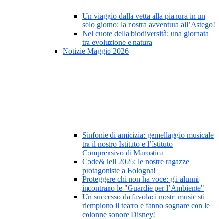
Un viaggio dalla vetta alla pianura in un
solo giorno: la nostra avventura all’Astego!
Nel cuore della biodiversità: una giornata
tra evoluzione e natura
Notizie Maggio 2026
Sinfonie di amicizia: gemellaggio musicale
tra il nostro Istituto e l’Istituto
Comprensivo di Marostica
Code&Tell 2026: le nostre ragazze
protagoniste a Bologna!
Proteggere chi non ha voce: gli alunni
incontrano le "Guardie per l’Ambiente"
Un successo da favola: i nostri musicisti
riempiono il teatro e fanno sognare con le
colonne sonore Disney!