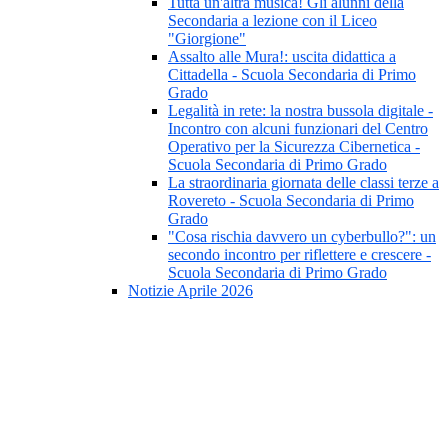
Tutta un'altra musica! Gli alunni della
Secondaria a lezione con il Liceo
"Giorgione"
Assalto alle Mura!: uscita didattica a
Cittadella - Scuola Secondaria di Primo
Grado
Legalità in rete: la nostra bussola digitale -
Incontro con alcuni funzionari del Centro
Operativo per la Sicurezza Cibernetica -
Scuola Secondaria di Primo Grado
La straordinaria giornata delle classi terze a
Rovereto - Scuola Secondaria di Primo
Grado
"Cosa rischia davvero un cyberbullo?": un
secondo incontro per riflettere e crescere -
Scuola Secondaria di Primo Grado
Notizie Aprile 2026