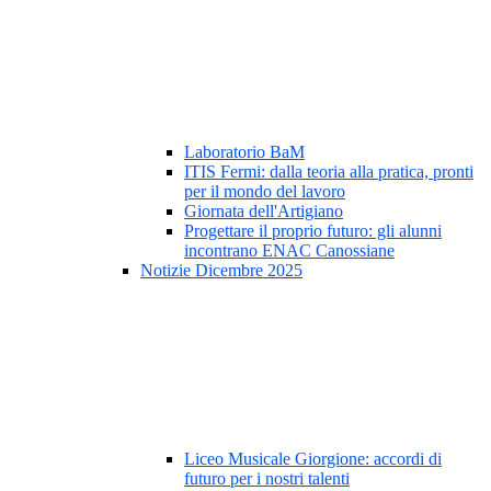
Laboratorio BaM
ITIS Fermi: dalla teoria alla pratica, pronti
per il mondo del lavoro
Giornata dell'Artigiano
Progettare il proprio futuro: gli alunni
incontrano ENAC Canossiane
Notizie Dicembre 2025
Liceo Musicale Giorgione: accordi di
futuro per i nostri talenti