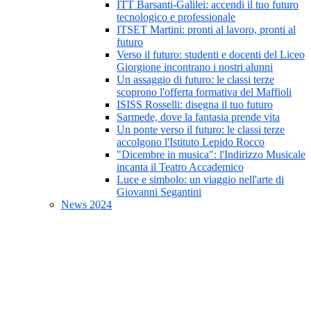
ITT Barsanti-Galilei: accendi il tuo futuro
tecnologico e professionale
ITSET Martini: pronti al lavoro, pronti al
futuro
Verso il futuro: studenti e docenti del Liceo
Giorgione incontrano i nostri alunni
Un assaggio di futuro: le classi terze
scoprono l'offerta formativa del Maffioli
ISISS Rosselli: disegna il tuo futuro
Sarmede, dove la fantasia prende vita
Un ponte verso il futuro: le classi terze
accolgono l'Istituto Lepido Rocco
"Dicembre in musica": l'Indirizzo Musicale
incanta il Teatro Accademico
Luce e simbolo: un viaggio nell'arte di
Giovanni Segantini
News 2024