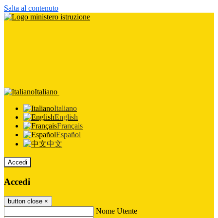
Salta al contenuto
Italiano
Italiano
English
Français
Español
中文
Accedi
Accedi
button close
×
Nome Utente