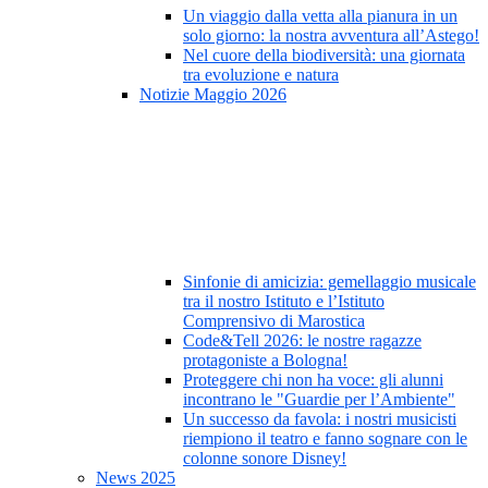
Un viaggio dalla vetta alla pianura in un
solo giorno: la nostra avventura all’Astego!
Nel cuore della biodiversità: una giornata
tra evoluzione e natura
Notizie Maggio 2026
Sinfonie di amicizia: gemellaggio musicale
tra il nostro Istituto e l’Istituto
Comprensivo di Marostica
Code&Tell 2026: le nostre ragazze
protagoniste a Bologna!
Proteggere chi non ha voce: gli alunni
incontrano le "Guardie per l’Ambiente"
Un successo da favola: i nostri musicisti
riempiono il teatro e fanno sognare con le
colonne sonore Disney!
News 2025