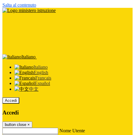
Salta al contenuto
Italiano
Italiano
English
Français
Español
中文
Accedi
Accedi
button close
×
Nome Utente