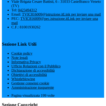
Viale Brigata Cesare Battisti, 6 - 31033 Castelfranco Veneto
(TV)
Tel:
0423494312
Email:
TVIC816009@istruzione.it
Link per inviare una mail
PEC:
TVIC816009@pec.istruzione.it
Link per inviare una
mail
C.F.: 81001930262
Sezione Link Utili
Cookie policy
Note legali
Informativa Privacy
Ufficio Relazioni con il Pubblico
Dichiarazione di accessibilità
Obiettivi di accessibilità
Whistleblowing
Gestione consensi cookie
Amministrazione trasparente
Pagina visualizzata
199
volte
Sezione Copyright