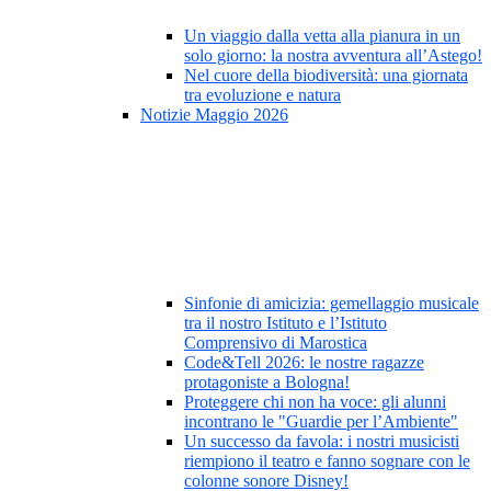
Un viaggio dalla vetta alla pianura in un
solo giorno: la nostra avventura all’Astego!
Nel cuore della biodiversità: una giornata
tra evoluzione e natura
Notizie Maggio 2026
Sinfonie di amicizia: gemellaggio musicale
tra il nostro Istituto e l’Istituto
Comprensivo di Marostica
Code&Tell 2026: le nostre ragazze
protagoniste a Bologna!
Proteggere chi non ha voce: gli alunni
incontrano le "Guardie per l’Ambiente"
Un successo da favola: i nostri musicisti
riempiono il teatro e fanno sognare con le
colonne sonore Disney!