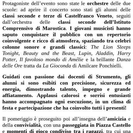
Protagoniste dell’evento sono state le
orchestre
delle due
scuole: ad aprire il concerto sono stati gli alunni delle
classi seconde e terze di Castelfranco Veneto
, seguiti
dall’orchestra delle
classi seconde dell’Istituto
Comprensivo di Marostica
.
I giovani musicisti hanno
saputo conquistare il pubblico con un repertorio
coinvolgente e ricco di atmosfera, spaziando tra celebri
colonne sonore e grandi classici
:
The Lion Sleeps
Tonight
,
Beauty and the Beast
,
Lupin
,
Aladdin
,
Harry
Potter
,
Il favoloso mondo di Amélie
e la brillante
Danza
delle Ore
tratta da
La Gioconda
di Amilcare Ponchielli.
Guidati con passione dai docenti di Strumento, gli
alunni si sono esibiti con precisione, sicurezza ed
energia, dimostrando talento, impegno e grande
affiatamento. Applausi calorosi e sorrisi entusiasti
hanno accompagnato ogni esecuzione, in un clima di
festa e partecipazione che ha coinvolto tutti i presenti!
Il pomeriggio è proseguito poi all’insegna dell’
amicizia
e
della
convivialità
, con una
passeggiata in Piazza Castello
e
momenti di gioco condiviso tra i ragazzi
, tra cui una