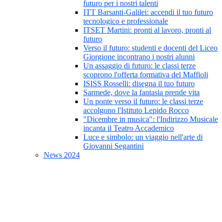
futuro per i nostri talenti
ITT Barsanti-Galilei: accendi il tuo futuro
tecnologico e professionale
ITSET Martini: pronti al lavoro, pronti al
futuro
Verso il futuro: studenti e docenti del Liceo
Giorgione incontrano i nostri alunni
Un assaggio di futuro: le classi terze
scoprono l'offerta formativa del Maffioli
ISISS Rosselli: disegna il tuo futuro
Sarmede, dove la fantasia prende vita
Un ponte verso il futuro: le classi terze
accolgono l'Istituto Lepido Rocco
"Dicembre in musica": l'Indirizzo Musicale
incanta il Teatro Accademico
Luce e simbolo: un viaggio nell'arte di
Giovanni Segantini
News 2024