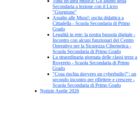
Tutta un'altra musica! Gli alunni della
Secondaria a lezione con il Liceo
"Giorgione"
Assalto alle Mura!: uscita didattica a
Cittadella - Scuola Secondaria di Primo
Grado
Legalità in rete: la nostra bussola digitale -
Incontro con alcuni funzionari del Centro
Operativo per la Sicurezza Cibernetica -
Scuola Secondaria di Primo Grado
La straordinaria giornata delle classi terze a
Rovereto - Scuola Secondaria di Primo
Grado
"Cosa rischia davvero un cyberbullo?": un
secondo incontro per riflettere e crescere -
Scuola Secondaria di Primo Grado
Notizie Aprile 2026