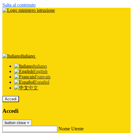
Salta al contenuto
Italiano
Italiano
English
Français
Español
中文
Accedi
Accedi
button close
×
Nome Utente