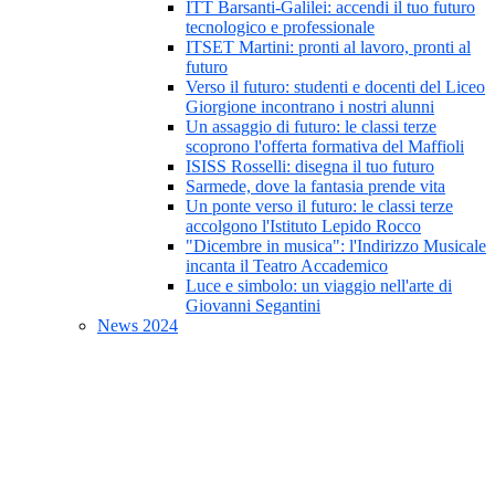
ITT Barsanti-Galilei: accendi il tuo futuro
tecnologico e professionale
ITSET Martini: pronti al lavoro, pronti al
futuro
Verso il futuro: studenti e docenti del Liceo
Giorgione incontrano i nostri alunni
Un assaggio di futuro: le classi terze
scoprono l'offerta formativa del Maffioli
ISISS Rosselli: disegna il tuo futuro
Sarmede, dove la fantasia prende vita
Un ponte verso il futuro: le classi terze
accolgono l'Istituto Lepido Rocco
"Dicembre in musica": l'Indirizzo Musicale
incanta il Teatro Accademico
Luce e simbolo: un viaggio nell'arte di
Giovanni Segantini
News 2024