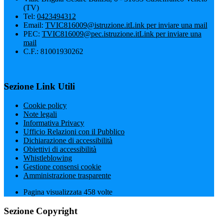
(TV)
Tel:
0423494312
Email:
TVIC816009@istruzione.it
Link per inviare una mail
PEC:
TVIC816009@pec.istruzione.it
Link per inviare una
mail
C.F.: 81001930262
Sezione Link Utili
Cookie policy
Note legali
Informativa Privacy
Ufficio Relazioni con il Pubblico
Dichiarazione di accessibilità
Obiettivi di accessibilità
Whistleblowing
Gestione consensi cookie
Amministrazione trasparente
Pagina visualizzata
458
volte
Sezione Copyright