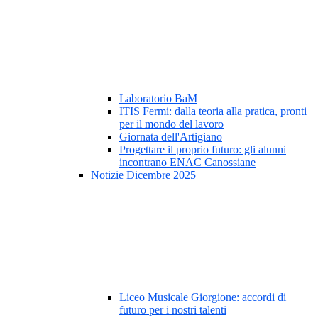
Laboratorio BaM
ITIS Fermi: dalla teoria alla pratica, pronti
per il mondo del lavoro
Giornata dell'Artigiano
Progettare il proprio futuro: gli alunni
incontrano ENAC Canossiane
Notizie Dicembre 2025
Liceo Musicale Giorgione: accordi di
futuro per i nostri talenti