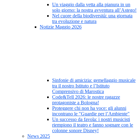
Un viaggio dalla vetta alla pianura in un
solo giorno: la nostra avventura all’Astego!
Nel cuore della biodiversità: una giornata
tra evoluzione e natura
Notizie Maggio 2026
Sinfonie di amicizia: gemellaggio musicale
tra il nostro Istituto e l’Istituto
Comprensivo di Marostica
Code&Tell 2026: le nostre ragazze
protagoniste a Bologna!
Proteggere chi non ha voce: gli alunni
incontrano le "Guardie per l’Ambiente"
Un successo da favola: i nostri musicisti
riempiono il teatro e fanno sognare con le
colonne sonore Disney!
News 2025