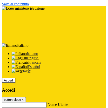
Salta al contenuto
Italiano
Italiano
English
Français
Español
中文
Accedi
Accedi
button close
×
Nome Utente