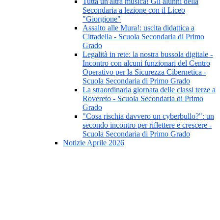
Tutta un'altra musica! Gli alunni della
Secondaria a lezione con il Liceo
"Giorgione"
Assalto alle Mura!: uscita didattica a
Cittadella - Scuola Secondaria di Primo
Grado
Legalità in rete: la nostra bussola digitale -
Incontro con alcuni funzionari del Centro
Operativo per la Sicurezza Cibernetica -
Scuola Secondaria di Primo Grado
La straordinaria giornata delle classi terze a
Rovereto - Scuola Secondaria di Primo
Grado
"Cosa rischia davvero un cyberbullo?": un
secondo incontro per riflettere e crescere -
Scuola Secondaria di Primo Grado
Notizie Aprile 2026