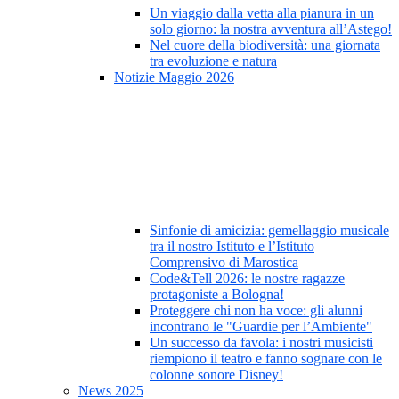
Un viaggio dalla vetta alla pianura in un
solo giorno: la nostra avventura all’Astego!
Nel cuore della biodiversità: una giornata
tra evoluzione e natura
Notizie Maggio 2026
Sinfonie di amicizia: gemellaggio musicale
tra il nostro Istituto e l’Istituto
Comprensivo di Marostica
Code&Tell 2026: le nostre ragazze
protagoniste a Bologna!
Proteggere chi non ha voce: gli alunni
incontrano le "Guardie per l’Ambiente"
Un successo da favola: i nostri musicisti
riempiono il teatro e fanno sognare con le
colonne sonore Disney!
News 2025