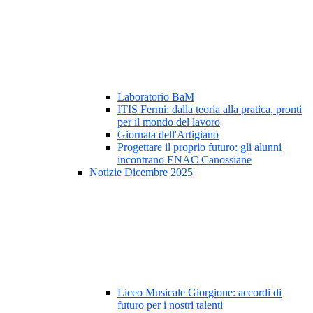
Laboratorio BaM
ITIS Fermi: dalla teoria alla pratica, pronti
per il mondo del lavoro
Giornata dell'Artigiano
Progettare il proprio futuro: gli alunni
incontrano ENAC Canossiane
Notizie Dicembre 2025
Liceo Musicale Giorgione: accordi di
futuro per i nostri talenti