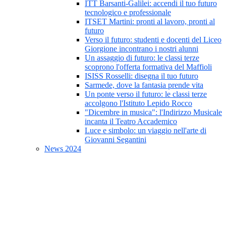
ITT Barsanti-Galilei: accendi il tuo futuro
tecnologico e professionale
ITSET Martini: pronti al lavoro, pronti al
futuro
Verso il futuro: studenti e docenti del Liceo
Giorgione incontrano i nostri alunni
Un assaggio di futuro: le classi terze
scoprono l'offerta formativa del Maffioli
ISISS Rosselli: disegna il tuo futuro
Sarmede, dove la fantasia prende vita
Un ponte verso il futuro: le classi terze
accolgono l'Istituto Lepido Rocco
"Dicembre in musica": l'Indirizzo Musicale
incanta il Teatro Accademico
Luce e simbolo: un viaggio nell'arte di
Giovanni Segantini
News 2024