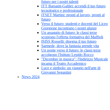
futuro per i nostri talenti
ITT Barsanti-Galilei: accendi il tuo futuro
tecnologico e professionale
ITSET Martini: pronti al lavoro, pronti al
futuro
Verso il futuro: studenti e docenti del Liceo
Giorgione incontrano i nostri alunni
Un assaggio di futuro: le classi terze
scoprono l'offerta formativa del Maffioli
ISISS Rosselli: disegna il tuo futuro
Sarmede, dove la fantasia prende vita
Un ponte verso il futuro: le classi terze
accolgono l'Istituto Lepido Rocco
"Dicembre in musica": l'Indirizzo Musicale
incanta il Teatro Accademico
Luce e simbolo: un viaggio nell'arte di
Giovanni Segantini
News 2024