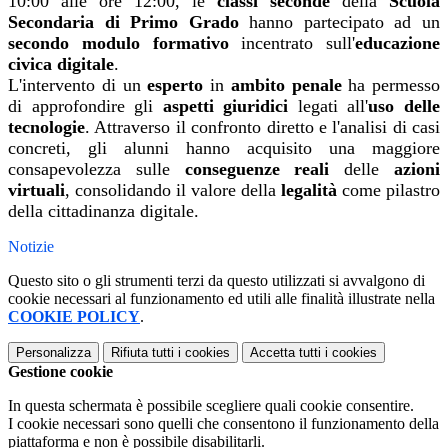
10:00 alle ore 12:00, le
classi seconde
della
Scuola
Secondaria di Primo Grado
hanno partecipato ad un
secondo modulo formativo
incentrato sull'
educazione
civica digitale
.
L'intervento di un
esperto
in
ambito penale
ha permesso
di approfondire gli
aspetti giuridici
legati all'
uso delle
tecnologie
. Attraverso il confronto diretto e l'analisi di casi
concreti, gli alunni hanno acquisito una maggiore
consapevolezza sulle
conseguenze reali
delle
azioni
virtuali
, consolidando il valore della
legalità
come pilastro
della cittadinanza digitale.
Notizie
Questo sito o gli strumenti terzi da questo utilizzati si avvalgono di
cookie necessari al funzionamento ed utili alle finalità illustrate nella
COOKIE POLICY
.
Personalizza
Rifiuta tutti
i cookies
Accetta tutti
i cookies
Gestione cookie
In questa schermata è possibile scegliere quali cookie consentire.
I cookie necessari sono quelli che consentono il funzionamento della
piattaforma e non è possibile disabilitarli.