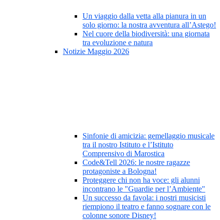
Un viaggio dalla vetta alla pianura in un
solo giorno: la nostra avventura all’Astego!
Nel cuore della biodiversità: una giornata
tra evoluzione e natura
Notizie Maggio 2026
Sinfonie di amicizia: gemellaggio musicale
tra il nostro Istituto e l’Istituto
Comprensivo di Marostica
Code&Tell 2026: le nostre ragazze
protagoniste a Bologna!
Proteggere chi non ha voce: gli alunni
incontrano le "Guardie per l’Ambiente"
Un successo da favola: i nostri musicisti
riempiono il teatro e fanno sognare con le
colonne sonore Disney!