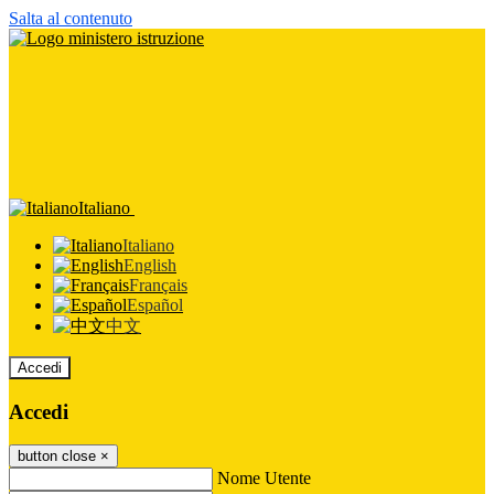
Salta al contenuto
Italiano
Italiano
English
Français
Español
中文
Accedi
Accedi
button close
×
Nome Utente