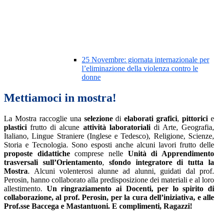
25 Novembre: giornata internazionale per
l’eliminazione della violenza contro le
donne
Mettiamoci in mostra!
La Mostra raccoglie una
selezione
di
elaborati grafici
,
pittorici
e
plastici
frutto di alcune
attività laboratoriali
di Arte, Geografia,
Italiano, Lingue Straniere (Inglese e Tedesco), Religione, Scienze,
Storia e Tecnologia. Sono esposti anche alcuni lavori frutto delle
proposte didattiche
comprese nelle
Unità di Apprendimento
trasversali sull’Orientamento
,
sfondo integratore di tutta la
Mostra
. Alcuni volenterosi alunne ad alunni, guidati dal prof.
Perosin, hanno collaborato alla predisposizione dei materiali e al loro
allestimento.
Un ringraziamento ai Docenti, per lo spirito di
collaborazione, al prof. Perosin, per la cura dell’iniziativa, e alle
Prof.sse Baccega e Mastantuoni. E complimenti, Ragazzi!