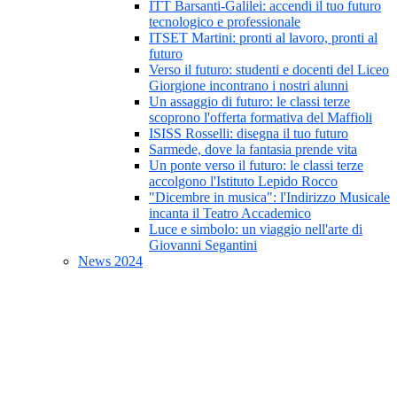
ITT Barsanti-Galilei: accendi il tuo futuro
tecnologico e professionale
ITSET Martini: pronti al lavoro, pronti al
futuro
Verso il futuro: studenti e docenti del Liceo
Giorgione incontrano i nostri alunni
Un assaggio di futuro: le classi terze
scoprono l'offerta formativa del Maffioli
ISISS Rosselli: disegna il tuo futuro
Sarmede, dove la fantasia prende vita
Un ponte verso il futuro: le classi terze
accolgono l'Istituto Lepido Rocco
"Dicembre in musica": l'Indirizzo Musicale
incanta il Teatro Accademico
Luce e simbolo: un viaggio nell'arte di
Giovanni Segantini
News 2024