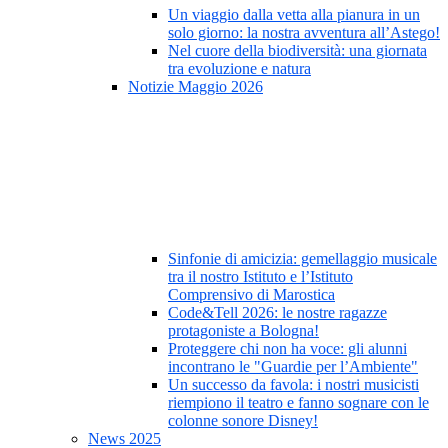
Un viaggio dalla vetta alla pianura in un
solo giorno: la nostra avventura all’Astego!
Nel cuore della biodiversità: una giornata
tra evoluzione e natura
Notizie Maggio 2026
Sinfonie di amicizia: gemellaggio musicale
tra il nostro Istituto e l’Istituto
Comprensivo di Marostica
Code&Tell 2026: le nostre ragazze
protagoniste a Bologna!
Proteggere chi non ha voce: gli alunni
incontrano le "Guardie per l’Ambiente"
Un successo da favola: i nostri musicisti
riempiono il teatro e fanno sognare con le
colonne sonore Disney!
News 2025