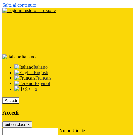
Salta al contenuto
Italiano
Italiano
English
Français
Español
中文
Accedi
Accedi
button close
×
Nome Utente