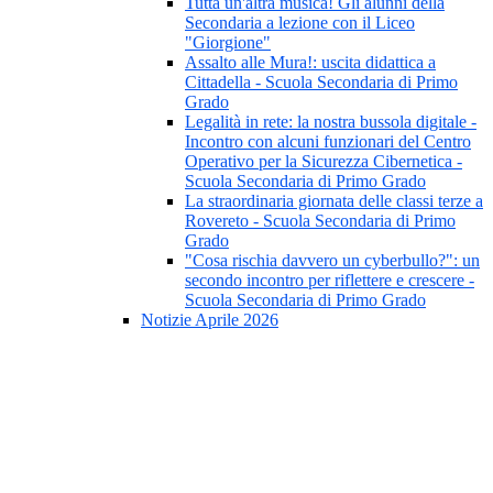
Tutta un'altra musica! Gli alunni della
Secondaria a lezione con il Liceo
"Giorgione"
Assalto alle Mura!: uscita didattica a
Cittadella - Scuola Secondaria di Primo
Grado
Legalità in rete: la nostra bussola digitale -
Incontro con alcuni funzionari del Centro
Operativo per la Sicurezza Cibernetica -
Scuola Secondaria di Primo Grado
La straordinaria giornata delle classi terze a
Rovereto - Scuola Secondaria di Primo
Grado
"Cosa rischia davvero un cyberbullo?": un
secondo incontro per riflettere e crescere -
Scuola Secondaria di Primo Grado
Notizie Aprile 2026