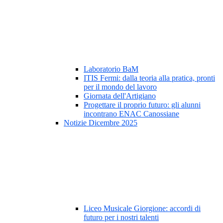
Laboratorio BaM
ITIS Fermi: dalla teoria alla pratica, pronti
per il mondo del lavoro
Giornata dell'Artigiano
Progettare il proprio futuro: gli alunni
incontrano ENAC Canossiane
Notizie Dicembre 2025
Liceo Musicale Giorgione: accordi di
futuro per i nostri talenti