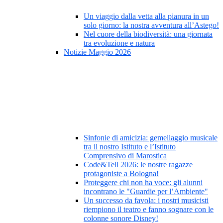
Un viaggio dalla vetta alla pianura in un
solo giorno: la nostra avventura all’Astego!
Nel cuore della biodiversità: una giornata
tra evoluzione e natura
Notizie Maggio 2026
Sinfonie di amicizia: gemellaggio musicale
tra il nostro Istituto e l’Istituto
Comprensivo di Marostica
Code&Tell 2026: le nostre ragazze
protagoniste a Bologna!
Proteggere chi non ha voce: gli alunni
incontrano le "Guardie per l’Ambiente"
Un successo da favola: i nostri musicisti
riempiono il teatro e fanno sognare con le
colonne sonore Disney!