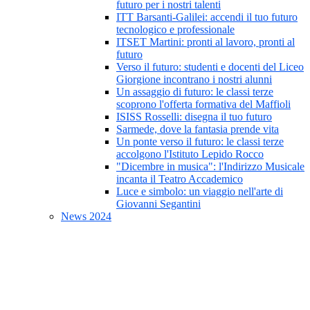
futuro per i nostri talenti
ITT Barsanti-Galilei: accendi il tuo futuro
tecnologico e professionale
ITSET Martini: pronti al lavoro, pronti al
futuro
Verso il futuro: studenti e docenti del Liceo
Giorgione incontrano i nostri alunni
Un assaggio di futuro: le classi terze
scoprono l'offerta formativa del Maffioli
ISISS Rosselli: disegna il tuo futuro
Sarmede, dove la fantasia prende vita
Un ponte verso il futuro: le classi terze
accolgono l'Istituto Lepido Rocco
"Dicembre in musica": l'Indirizzo Musicale
incanta il Teatro Accademico
Luce e simbolo: un viaggio nell'arte di
Giovanni Segantini
News 2024