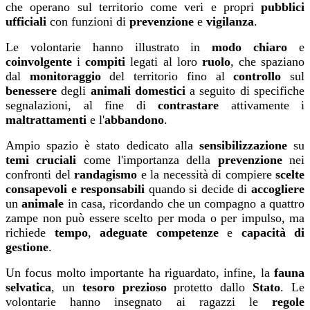
che operano sul territorio come veri e propri
pubblici
ufficiali
con funzioni di
prevenzione
e
vigilanza
.
Le volontarie hanno illustrato in
modo chiaro
e
coinvolgente
i
compiti
legati al loro
ruolo
, che spaziano
dal
monitoraggio
del territorio fino al
controllo
sul
benessere
degli
animali domestici
a seguito di specifiche
segnalazioni, al fine di
contrastare
attivamente i
maltrattamenti
e l'
abbandono
.
Ampio spazio è stato dedicato alla
sensibilizzazione
su
temi cruciali
come l'importanza della
prevenzione
nei
confronti del
randagismo
e la necessità di compiere
scelte
consapevoli e responsabili
quando si decide di
accogliere
un
animale
in casa, ricordando che un compagno a quattro
zampe non può essere scelto per moda o per impulso, ma
richiede
tempo
,
adeguate competenze
e
capacità di
gestione
.
Un focus molto importante ha riguardato, infine, la
fauna
selvatica
, un
tesoro prezioso
protetto dallo
Stato
.
Le
volontarie hanno insegnato ai ragazzi le
regole