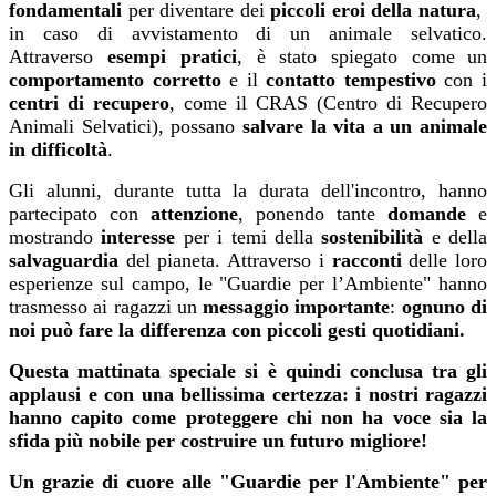
fondamentali
per diventare dei
piccoli eroi della natura
,
in caso di avvistamento di un animale selvatico.
Attraverso
esempi pratici
, è stato spiegato come
un
comportamento corretto
e il
contatto tempestivo
con i
centri di recupero
, come il CRAS (Centro di Recupero
Animali Selvatici), possano
salvare la vita a un animale
in difficoltà
.
Gli alunni, durante tutta la durata dell'incontro, hanno
partecipato con
attenzione
, ponendo tante
domande
e
mostrando
interesse
per i temi della
sostenibilità
e della
salvaguardia
del pianeta. Attraverso i
racconti
delle loro
esperienze sul campo, le "Guardie per l’Ambiente" hanno
trasmesso ai ragazzi un
messaggio importante
:
ognuno di
noi può fare la differenza con piccoli gesti quotidiani.
Questa mattinata speciale si è quindi conclusa tra gli
applausi e con una bellissima certezza: i nostri ragazzi
hanno capito come proteggere chi non ha voce sia la
sfida più nobile per costruire un futuro migliore!
Un grazie di cuore alle "Guardie per l'Ambiente" per