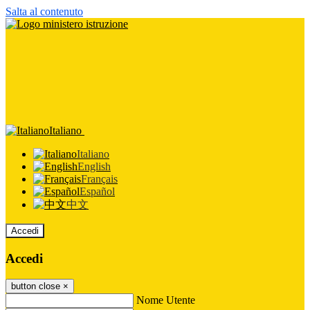
Salta al contenuto
Italiano
Italiano
English
Français
Español
中文
Accedi
Accedi
button close
×
Nome Utente