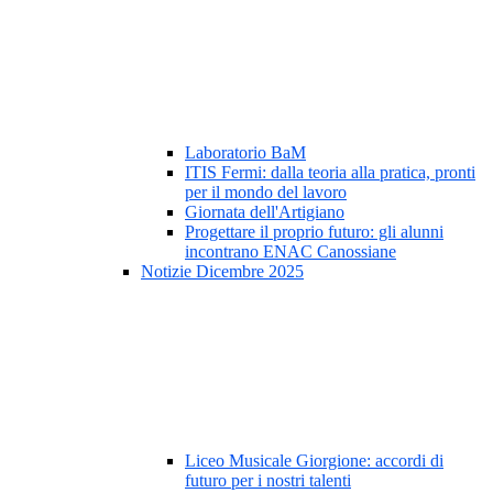
Laboratorio BaM
ITIS Fermi: dalla teoria alla pratica, pronti
per il mondo del lavoro
Giornata dell'Artigiano
Progettare il proprio futuro: gli alunni
incontrano ENAC Canossiane
Notizie Dicembre 2025
Liceo Musicale Giorgione: accordi di
futuro per i nostri talenti