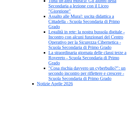
Tutta un'altra musica! Gli alunni della
Secondaria a lezione con il Liceo
"Giorgione"
Assalto alle Mura!: uscita didattica a
Cittadella - Scuola Secondaria di Primo
Grado
Legalità in rete: la nostra bussola digitale -
Incontro con alcuni funzionari del Centro
Operativo per la Sicurezza Cibernetica -
Scuola Secondaria di Primo Grado
La straordinaria giornata delle classi terze a
Rovereto - Scuola Secondaria di Primo
Grado
"Cosa rischia davvero un cyberbullo?": un
secondo incontro per riflettere e crescere -
Scuola Secondaria di Primo Grado
Notizie Aprile 2026