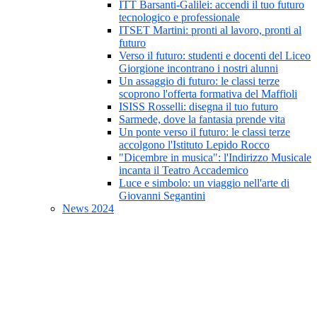
ITT Barsanti-Galilei: accendi il tuo futuro
tecnologico e professionale
ITSET Martini: pronti al lavoro, pronti al
futuro
Verso il futuro: studenti e docenti del Liceo
Giorgione incontrano i nostri alunni
Un assaggio di futuro: le classi terze
scoprono l'offerta formativa del Maffioli
ISISS Rosselli: disegna il tuo futuro
Sarmede, dove la fantasia prende vita
Un ponte verso il futuro: le classi terze
accolgono l'Istituto Lepido Rocco
"Dicembre in musica": l'Indirizzo Musicale
incanta il Teatro Accademico
Luce e simbolo: un viaggio nell'arte di
Giovanni Segantini
News 2024