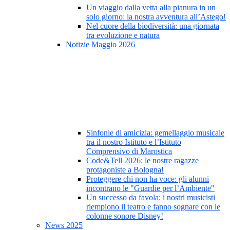
Un viaggio dalla vetta alla pianura in un
solo giorno: la nostra avventura all’Astego!
Nel cuore della biodiversità: una giornata
tra evoluzione e natura
Notizie Maggio 2026
Sinfonie di amicizia: gemellaggio musicale
tra il nostro Istituto e l’Istituto
Comprensivo di Marostica
Code&Tell 2026: le nostre ragazze
protagoniste a Bologna!
Proteggere chi non ha voce: gli alunni
incontrano le "Guardie per l’Ambiente"
Un successo da favola: i nostri musicisti
riempiono il teatro e fanno sognare con le
colonne sonore Disney!
News 2025