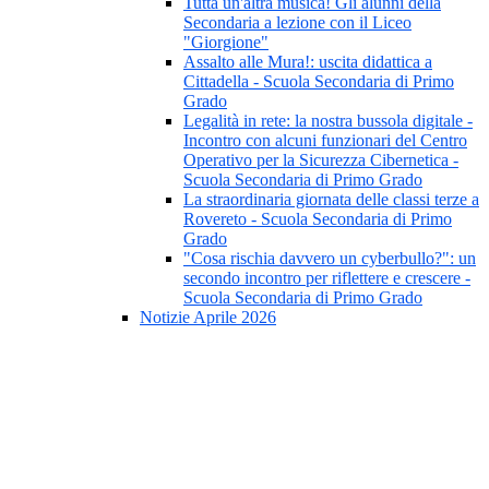
Tutta un'altra musica! Gli alunni della
Secondaria a lezione con il Liceo
"Giorgione"
Assalto alle Mura!: uscita didattica a
Cittadella - Scuola Secondaria di Primo
Grado
Legalità in rete: la nostra bussola digitale -
Incontro con alcuni funzionari del Centro
Operativo per la Sicurezza Cibernetica -
Scuola Secondaria di Primo Grado
La straordinaria giornata delle classi terze a
Rovereto - Scuola Secondaria di Primo
Grado
"Cosa rischia davvero un cyberbullo?": un
secondo incontro per riflettere e crescere -
Scuola Secondaria di Primo Grado
Notizie Aprile 2026