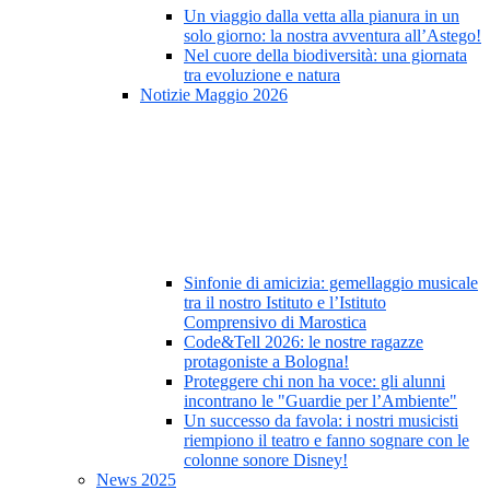
Un viaggio dalla vetta alla pianura in un
solo giorno: la nostra avventura all’Astego!
Nel cuore della biodiversità: una giornata
tra evoluzione e natura
Notizie Maggio 2026
Sinfonie di amicizia: gemellaggio musicale
tra il nostro Istituto e l’Istituto
Comprensivo di Marostica
Code&Tell 2026: le nostre ragazze
protagoniste a Bologna!
Proteggere chi non ha voce: gli alunni
incontrano le "Guardie per l’Ambiente"
Un successo da favola: i nostri musicisti
riempiono il teatro e fanno sognare con le
colonne sonore Disney!
News 2025