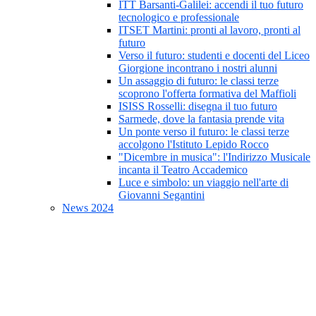
ITT Barsanti-Galilei: accendi il tuo futuro
tecnologico e professionale
ITSET Martini: pronti al lavoro, pronti al
futuro
Verso il futuro: studenti e docenti del Liceo
Giorgione incontrano i nostri alunni
Un assaggio di futuro: le classi terze
scoprono l'offerta formativa del Maffioli
ISISS Rosselli: disegna il tuo futuro
Sarmede, dove la fantasia prende vita
Un ponte verso il futuro: le classi terze
accolgono l'Istituto Lepido Rocco
"Dicembre in musica": l'Indirizzo Musicale
incanta il Teatro Accademico
Luce e simbolo: un viaggio nell'arte di
Giovanni Segantini
News 2024