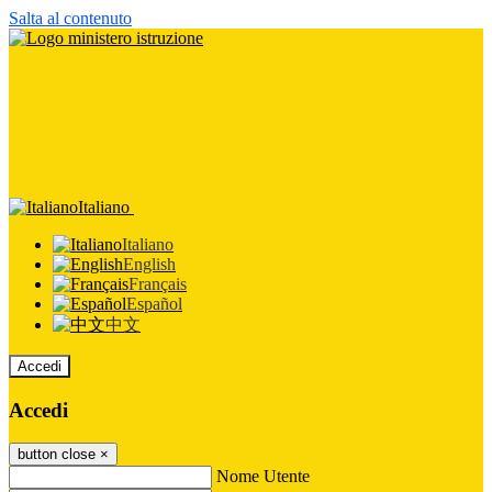
Salta al contenuto
Italiano
Italiano
English
Français
Español
中文
Accedi
Accedi
button close
×
Nome Utente