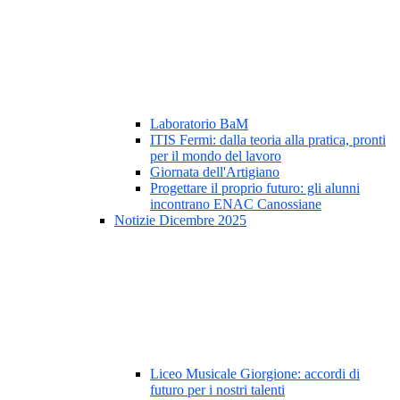
Laboratorio BaM
ITIS Fermi: dalla teoria alla pratica, pronti
per il mondo del lavoro
Giornata dell'Artigiano
Progettare il proprio futuro: gli alunni
incontrano ENAC Canossiane
Notizie Dicembre 2025
Liceo Musicale Giorgione: accordi di
futuro per i nostri talenti