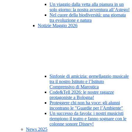
Un viaggio dalla vetta alla pianura in un
solo giorno: la nostra avventura all’Astego!
Nel cuore della biodiversità: una giornata
tra evoluzione e natura
Notizie Maggio 2026
Sinfonie di amicizia: gemellaggio musicale
tra il nostro Istituto e l’Istituto
Comprensivo di Marostica
Code&Tell 2026: le nostre ragazze
protagoniste a Bologna!
Proteggere chi non ha voce: gli alunni
incontrano le "Guardie per l’Ambiente"
Un successo da favola: i nostri musicisti
riempiono il teatro e fanno sognare con le
colonne sonore Disney!
News 2025