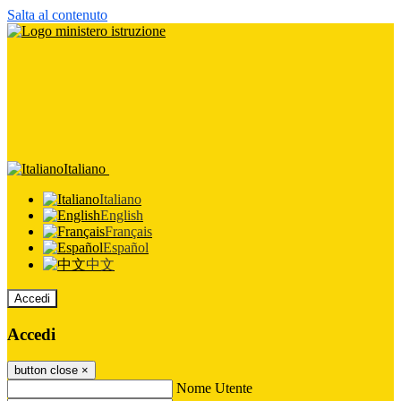
Salta al contenuto
Italiano
Italiano
English
Français
Español
中文
Accedi
Accedi
button close
×
Nome Utente