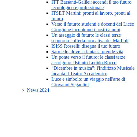
ITT Barsanti-Galilei: accendi il tuo futuro
tecnologico e professionale
ITSET Martini: pronti al lavoro, pronti al
futuro
Verso il futuro: studenti e docenti del Liceo
Giorgione incontrano i nostri alunni
Un assaggio di futuro: le classi terze
scoprono l'offerta formativa del Maffioli
ISISS Rosselli: disegna il tuo futuro
Sarmede, dove la fantasia prende vita
Un ponte verso il futuro: le classi terze
accolgono l'Istituto Lepido Rocco
"Dicembre in musica": l'Indirizzo Musicale
incanta il Teatro Accademico
Luce e simbolo: un viaggio nell'arte di
Giovanni Segantini
News 2024