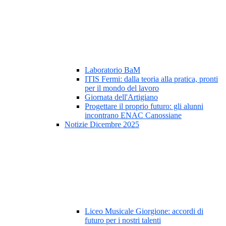
Laboratorio BaM
ITIS Fermi: dalla teoria alla pratica, pronti
per il mondo del lavoro
Giornata dell'Artigiano
Progettare il proprio futuro: gli alunni
incontrano ENAC Canossiane
Notizie Dicembre 2025
Liceo Musicale Giorgione: accordi di
futuro per i nostri talenti