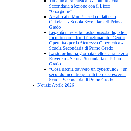
Tutta un'altra musica! Gli alunni della
Secondaria a lezione con il Liceo
"Giorgione"
Assalto alle Mura!: uscita didattica a
Cittadella - Scuola Secondaria di Primo
Grado
Legalità in rete: la nostra bussola digitale -
Incontro con alcuni funzionari del Centro
Operativo per la Sicurezza Cibernetica -
Scuola Secondaria di Primo Grado
La straordinaria giornata delle classi terze a
Rovereto - Scuola Secondaria di Primo
Grado
"Cosa rischia davvero un cyberbullo?": un
secondo incontro per riflettere e crescere -
Scuola Secondaria di Primo Grado
Notizie Aprile 2026