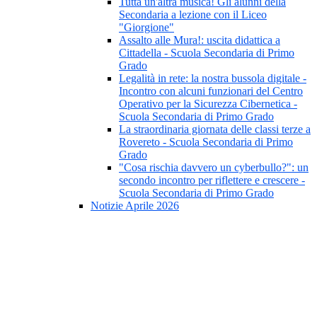
Tutta un'altra musica! Gli alunni della
Secondaria a lezione con il Liceo
"Giorgione"
Assalto alle Mura!: uscita didattica a
Cittadella - Scuola Secondaria di Primo
Grado
Legalità in rete: la nostra bussola digitale -
Incontro con alcuni funzionari del Centro
Operativo per la Sicurezza Cibernetica -
Scuola Secondaria di Primo Grado
La straordinaria giornata delle classi terze a
Rovereto - Scuola Secondaria di Primo
Grado
"Cosa rischia davvero un cyberbullo?": un
secondo incontro per riflettere e crescere -
Scuola Secondaria di Primo Grado
Notizie Aprile 2026