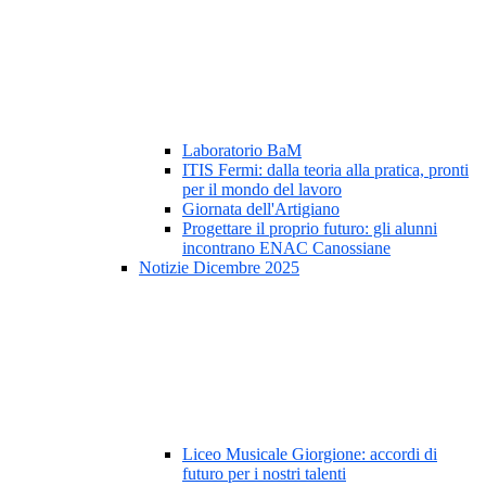
Laboratorio BaM
ITIS Fermi: dalla teoria alla pratica, pronti
per il mondo del lavoro
Giornata dell'Artigiano
Progettare il proprio futuro: gli alunni
incontrano ENAC Canossiane
Notizie Dicembre 2025
Liceo Musicale Giorgione: accordi di
futuro per i nostri talenti