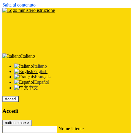
Salta al contenuto
Italiano
Italiano
English
Français
Español
中文
Accedi
Accedi
button close
×
Nome Utente