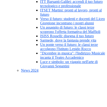
ITT Barsanti-Galilei: accendi il tuo futuro
tecnologico e professionale
ITSET Martini: pronti al lavoro, pronti al
futuro
Verso il futuro: studenti e docenti del Liceo
Giorgione incontrano i nostri alunni
Un assaggio di futuro: le classi terze
scoprono l'offerta formativa del Maffioli
ISISS Rosselli: disegna il tuo futuro
Sarmede, dove la fantasia prende vita
Un ponte verso il futuro: le classi terze
accolgono l'Istituto Lepido Rocco
"Dicembre in musica": l'Indirizzo Musicale
incanta il Teatro Accademico
Luce e simbolo: un viaggio nell'arte di
Giovanni Segantini
News 2024