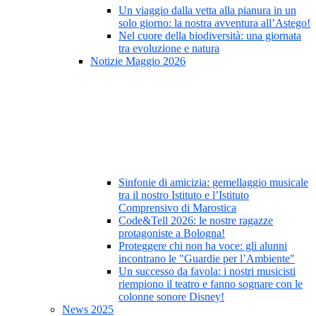
Un viaggio dalla vetta alla pianura in un
solo giorno: la nostra avventura all’Astego!
Nel cuore della biodiversità: una giornata
tra evoluzione e natura
Notizie Maggio 2026
Sinfonie di amicizia: gemellaggio musicale
tra il nostro Istituto e l’Istituto
Comprensivo di Marostica
Code&Tell 2026: le nostre ragazze
protagoniste a Bologna!
Proteggere chi non ha voce: gli alunni
incontrano le "Guardie per l’Ambiente"
Un successo da favola: i nostri musicisti
riempiono il teatro e fanno sognare con le
colonne sonore Disney!
News 2025