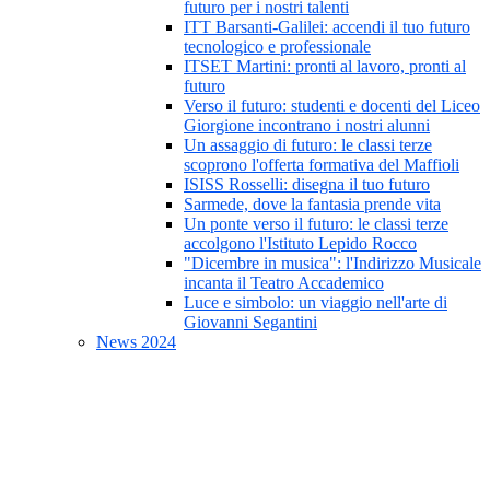
futuro per i nostri talenti
ITT Barsanti-Galilei: accendi il tuo futuro
tecnologico e professionale
ITSET Martini: pronti al lavoro, pronti al
futuro
Verso il futuro: studenti e docenti del Liceo
Giorgione incontrano i nostri alunni
Un assaggio di futuro: le classi terze
scoprono l'offerta formativa del Maffioli
ISISS Rosselli: disegna il tuo futuro
Sarmede, dove la fantasia prende vita
Un ponte verso il futuro: le classi terze
accolgono l'Istituto Lepido Rocco
"Dicembre in musica": l'Indirizzo Musicale
incanta il Teatro Accademico
Luce e simbolo: un viaggio nell'arte di
Giovanni Segantini
News 2024