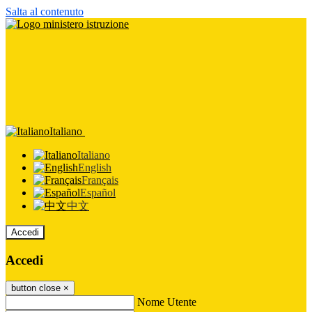
Salta al contenuto
Italiano
Italiano
English
Français
Español
中文
Accedi
Accedi
button close
×
Nome Utente