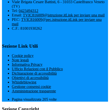
Viale Brigata Cesare Battisti, 6 - 31033 Castelfranco Veneto
(TV)
Tel:
0423494312
Email:
TVIC816009@istruzione.it
Link per inviare una mail
PEC:
TVIC816009@pec.istruzione.it
Link per inviare una
mail
C.F.: 81001930262
Sezione Link Utili
Cookie policy
Note legali
Informativa Privacy
Ufficio Relazioni con il Pubblico
Dichiarazione di accessibilità
Obiettivi di accessibilità
Whistleblowing
Gestione consensi cookie
Amministrazione trasparente
Pagina visualizzata
205
volte
Sezione Copyright