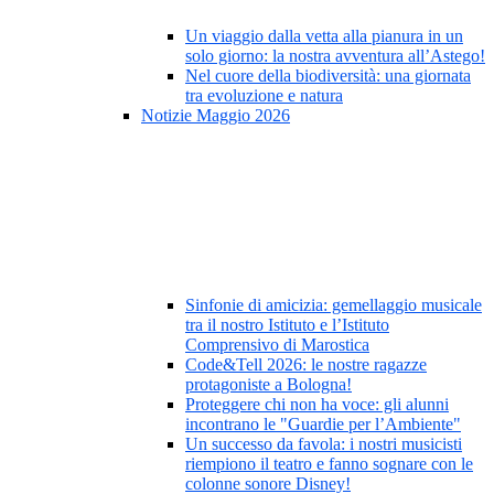
Un viaggio dalla vetta alla pianura in un
solo giorno: la nostra avventura all’Astego!
Nel cuore della biodiversità: una giornata
tra evoluzione e natura
Notizie Maggio 2026
Sinfonie di amicizia: gemellaggio musicale
tra il nostro Istituto e l’Istituto
Comprensivo di Marostica
Code&Tell 2026: le nostre ragazze
protagoniste a Bologna!
Proteggere chi non ha voce: gli alunni
incontrano le "Guardie per l’Ambiente"
Un successo da favola: i nostri musicisti
riempiono il teatro e fanno sognare con le
colonne sonore Disney!