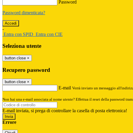
Password
Password dimenticata?
-
Entra con SPID
Entra con CIE
Seleziona utente
button close
×
Recupero password
button close
×
E-mail
Verrà inviato un messaggio all'indirizz
Non hai una e-mail associata al nome utente? Effettua il reset della password tram
E-mail inviata, si prega di controllare la casella di posta elettronica!
Errore
Chiudi