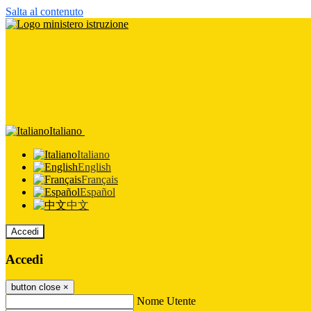
Salta al contenuto
Italiano
Italiano
English
Français
Español
中文
Accedi
Accedi
button close
×
Nome Utente