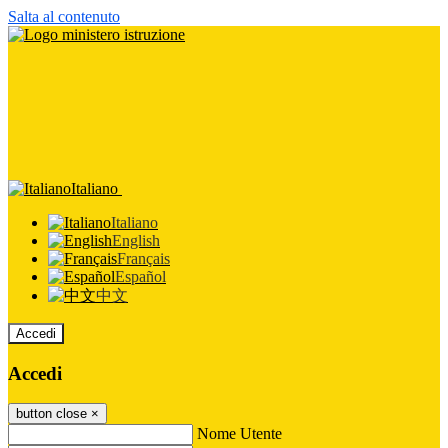
Salta al contenuto
Italiano
Italiano
English
Français
Español
中文
Accedi
Accedi
button close
×
Nome Utente