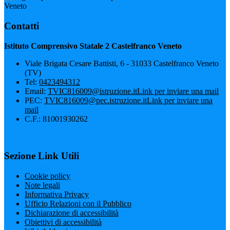
Veneto
Contatti
Istituto Comprensivo Statale 2 Castelfranco Veneto
Viale Brigata Cesare Battisti, 6 - 31033 Castelfranco Veneto
(TV)
Tel:
0423494312
Email:
TVIC816009@istruzione.it
Link per inviare una mail
PEC:
TVIC816009@pec.istruzione.it
Link per inviare una
mail
C.F.: 81001930262
Sezione Link Utili
Cookie policy
Note legali
Informativa Privacy
Ufficio Relazioni con il Pubblico
Dichiarazione di accessibilità
Obiettivi di accessibilità