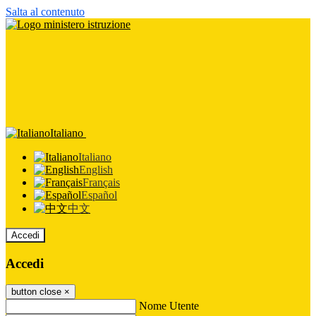
Salta al contenuto
Italiano
Italiano
English
Français
Español
中文
Accedi
Accedi
button close
×
Nome Utente