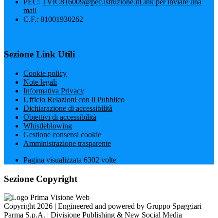
PEC:
TVIC816009@pec.istruzione.it
Link per inviare una
mail
C.F.: 81001930262
Sezione Link Utili
Cookie policy
Note legali
Informativa Privacy
Ufficio Relazioni con il Pubblico
Dichiarazione di accessibilità
Obiettivi di accessibilità
Whistleblowing
Gestione consensi cookie
Amministrazione trasparente
Pagina visualizzata
6302
volte
Sezione Copyright
Copyright 2026 | Engineered and powered by Gruppo Spaggiari
Parma S.p.A. | Divisione Publishing & New Social Media