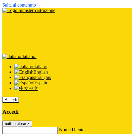
Salta al contenuto
Italiano
Italiano
English
Français
Español
中文
Accedi
Accedi
button close
×
Nome Utente