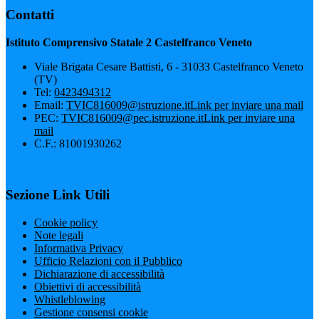
Contatti
Istituto Comprensivo Statale 2 Castelfranco Veneto
Viale Brigata Cesare Battisti, 6 - 31033 Castelfranco Veneto
(TV)
Tel:
0423494312
Email:
TVIC816009@istruzione.it
Link per inviare una mail
PEC:
TVIC816009@pec.istruzione.it
Link per inviare una
mail
C.F.: 81001930262
Sezione Link Utili
Cookie policy
Note legali
Informativa Privacy
Ufficio Relazioni con il Pubblico
Dichiarazione di accessibilità
Obiettivi di accessibilità
Whistleblowing
Gestione consensi cookie