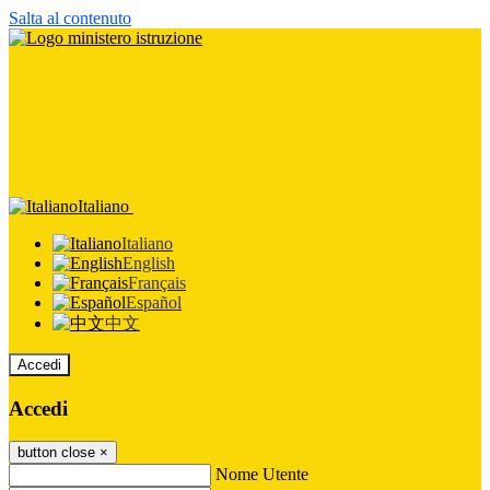
Salta al contenuto
Italiano
Italiano
English
Français
Español
中文
Accedi
Accedi
button close
×
Nome Utente