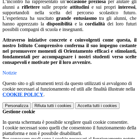
L’incontro ha rappresentato un’
occasione preziosa
per aiutare gli
alunni a
riflettere
sulle proprie
attitudini
e sui propri
interessi
,
supportandoli nella scelta del percorso scolastico futuro.
L’esperienza ha suscitato
grande entusiasmo
tra gli alunni, che
hanno apprezzato la
disponibilità
e la
cordialità
dei loro futuri
possibili compagni di scuola e insegnanti.
Attraverso iniziative concrete e coinvolgenti come questa, il
nostro Istituto Comprensivo conferma il suo impegno costante
nel promuovere momenti di Orientamento efficaci e stimolanti,
fondamentali per accompagnare i nostri studenti verso scelte
consapevoli e motivate per il loro avvenire.
Notizie
Questo sito o gli strumenti terzi da questo utilizzati si avvalgono di
cookie necessari al funzionamento ed utili alle finalità illustrate nella
COOKIE POLICY
.
Personalizza
Rifiuta tutti
i cookies
Accetta tutti
i cookies
Gestione cookie
In questa schermata è possibile scegliere quali cookie consentire.
I cookie necessari sono quelli che consentono il funzionamento della
piattaforma e non è possibile disabilitarli.
Per conoscere quali sono i cookie necessari al funzionamento potete