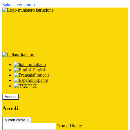
Salta al contenuto
Italiano
Italiano
English
Français
Español
中文
Accedi
Accedi
button close
×
Nome Utente