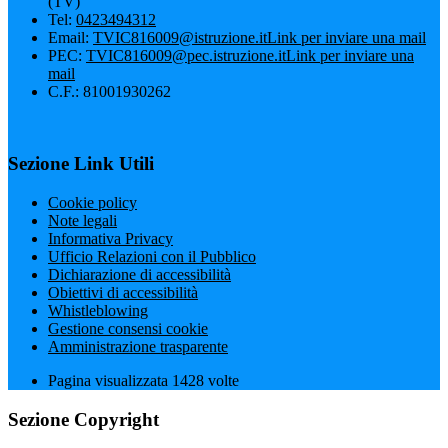
(TV)
Tel:
0423494312
Email:
TVIC816009@istruzione.it
Link per inviare una mail
PEC:
TVIC816009@pec.istruzione.it
Link per inviare una
mail
C.F.: 81001930262
Sezione Link Utili
Cookie policy
Note legali
Informativa Privacy
Ufficio Relazioni con il Pubblico
Dichiarazione di accessibilità
Obiettivi di accessibilità
Whistleblowing
Gestione consensi cookie
Amministrazione trasparente
Pagina visualizzata
1428
volte
Sezione Copyright