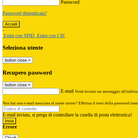
Password
Password dimenticata?
-
Entra con SPID
Entra con CIE
Seleziona utente
button close
×
Recupero password
button close
×
E-mail
Verrà inviato un messaggio all'indirizz
Non hai una e-mail associata al nome utente? Effettua il reset della password tram
E-mail inviata, si prega di controllare la casella di posta elettronica!
Errore
Chiudi