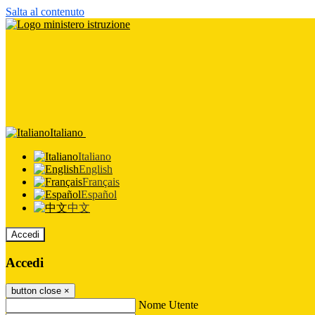
Salta al contenuto
Italiano
Italiano
English
Français
Español
中文
Accedi
Accedi
button close
×
Nome Utente