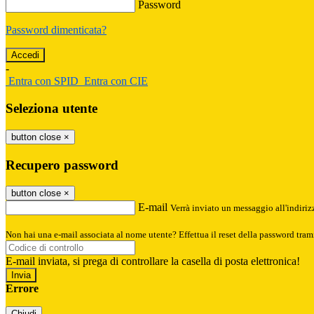
Password
Password dimenticata?
-
Entra con SPID
Entra con CIE
Seleziona utente
button close
×
Recupero password
button close
×
E-mail
Verrà inviato un messaggio all'indirizz
Non hai una e-mail associata al nome utente? Effettua il reset della password tram
E-mail inviata, si prega di controllare la casella di posta elettronica!
Errore
Chiudi