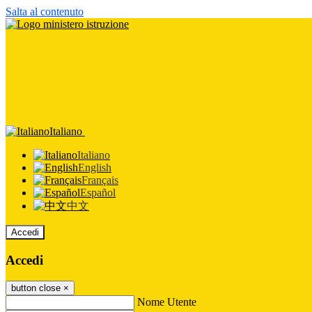
Salta al contenuto
Italiano
Italiano
English
Français
Español
中文
Accedi
Accedi
button close
×
Nome Utente