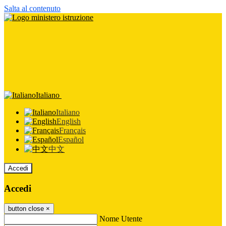
Salta al contenuto
Italiano
Italiano
English
Français
Español
中文
Accedi
Accedi
button close
×
Nome Utente