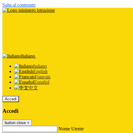
Salta al contenuto
Italiano
Italiano
English
Français
Español
中文
Accedi
Accedi
button close
×
Nome Utente