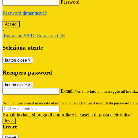
Password
Password dimenticata?
-
Entra con SPID
Entra con CIE
Seleziona utente
button close
×
Recupero password
button close
×
E-mail
Verrà inviato un messaggio all'indirizz
Non hai una e-mail associata al nome utente? Effettua il reset della password tram
E-mail inviata, si prega di controllare la casella di posta elettronica!
Errore
Chiudi