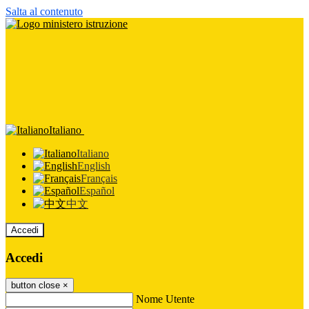
Salta al contenuto
Italiano
Italiano
English
Français
Español
中文
Accedi
Accedi
button close
×
Nome Utente