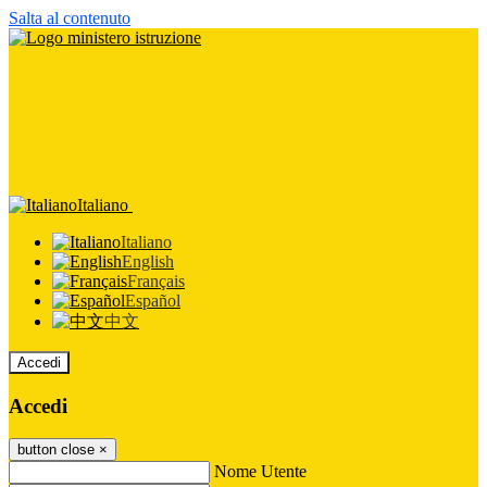
Salta al contenuto
Italiano
Italiano
English
Français
Español
中文
Accedi
Accedi
button close
×
Nome Utente