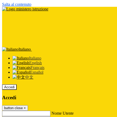
Salta al contenuto
Italiano
Italiano
English
Français
Español
中文
Accedi
Accedi
button close
×
Nome Utente