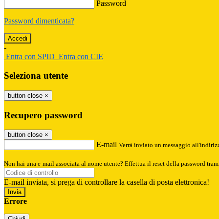
Password
Password dimenticata?
-
Entra con SPID
Entra con CIE
Seleziona utente
button close
×
Recupero password
button close
×
E-mail
Verrà inviato un messaggio all'indirizz
Non hai una e-mail associata al nome utente? Effettua il reset della password tram
E-mail inviata, si prega di controllare la casella di posta elettronica!
Errore
Chiudi