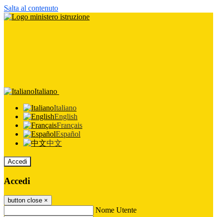
Salta al contenuto
Italiano
Italiano
English
Français
Español
中文
Accedi
Accedi
button close
×
Nome Utente