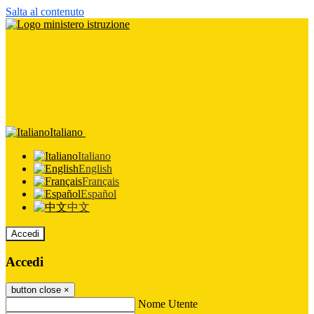
Salta al contenuto
Italiano
Italiano
English
Français
Español
中文
Accedi
Accedi
button close
×
Nome Utente