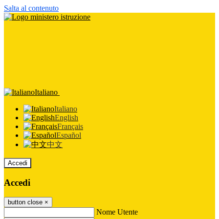
Salta al contenuto
Italiano
Italiano
English
Français
Español
中文
Accedi
Accedi
button close
×
Nome Utente