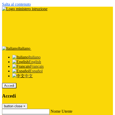
Salta al contenuto
Italiano
Italiano
English
Français
Español
中文
Accedi
Accedi
button close
×
Nome Utente