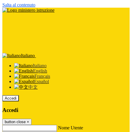
Salta al contenuto
Italiano
Italiano
English
Français
Español
中文
Accedi
Accedi
button close
×
Nome Utente