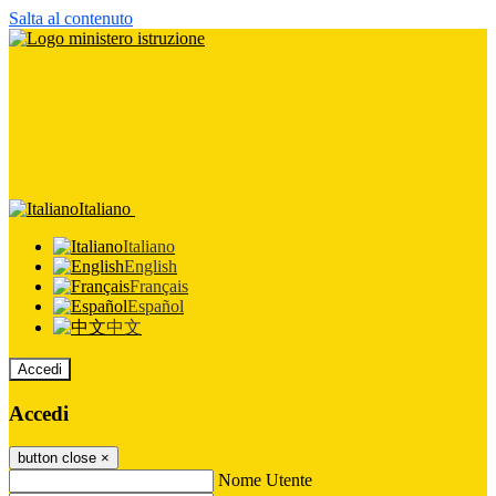
Salta al contenuto
Italiano
Italiano
English
Français
Español
中文
Accedi
Accedi
button close
×
Nome Utente