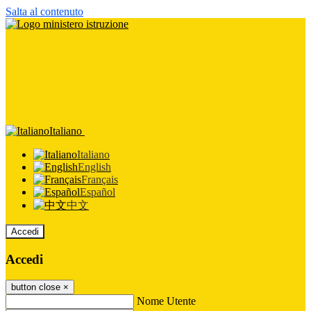
Salta al contenuto
Italiano
Italiano
English
Français
Español
中文
Accedi
Accedi
button close
×
Nome Utente