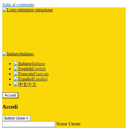
Salta al contenuto
Italiano
Italiano
English
Français
Español
中文
Accedi
Accedi
button close
×
Nome Utente