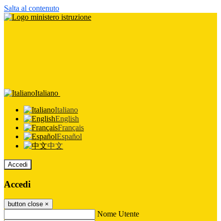
Salta al contenuto
Italiano
Italiano
English
Français
Español
中文
Accedi
Accedi
button close
×
Nome Utente