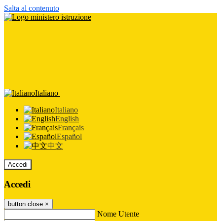
Salta al contenuto
Italiano
Italiano
English
Français
Español
中文
Accedi
Accedi
button close
×
Nome Utente