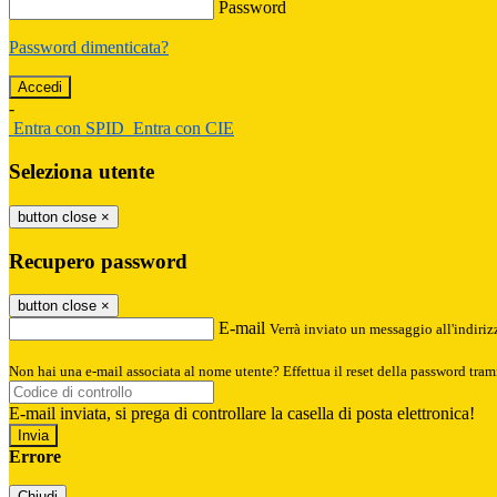
Password
Password dimenticata?
-
Entra con SPID
Entra con CIE
Seleziona utente
button close
×
Recupero password
button close
×
E-mail
Verrà inviato un messaggio all'indirizz
Non hai una e-mail associata al nome utente? Effettua il reset della password tram
E-mail inviata, si prega di controllare la casella di posta elettronica!
Errore
Chiudi