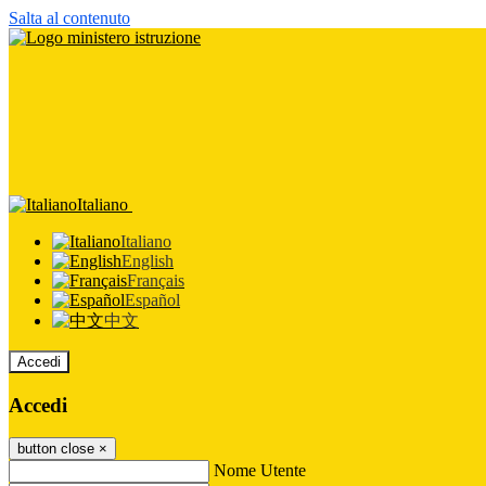
Salta al contenuto
Italiano
Italiano
English
Français
Español
中文
Accedi
Accedi
button close
×
Nome Utente