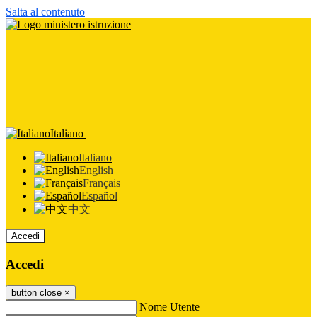
Salta al contenuto
Italiano
Italiano
English
Français
Español
中文
Accedi
Accedi
button close
×
Nome Utente