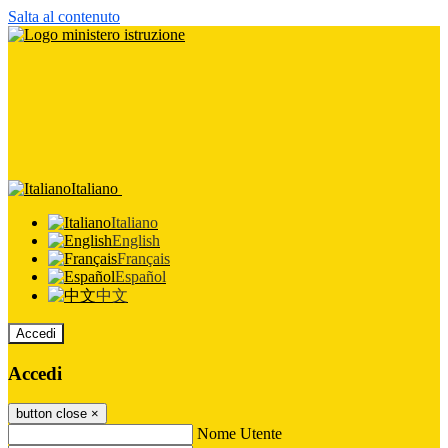
Salta al contenuto
Italiano
Italiano
English
Français
Español
中文
Accedi
Accedi
button close
×
Nome Utente