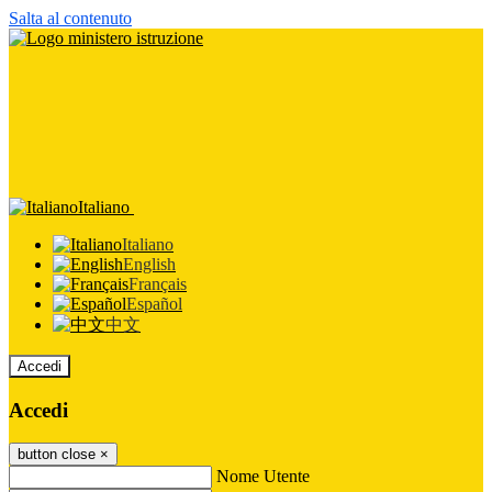
Salta al contenuto
Italiano
Italiano
English
Français
Español
中文
Accedi
Accedi
button close
×
Nome Utente