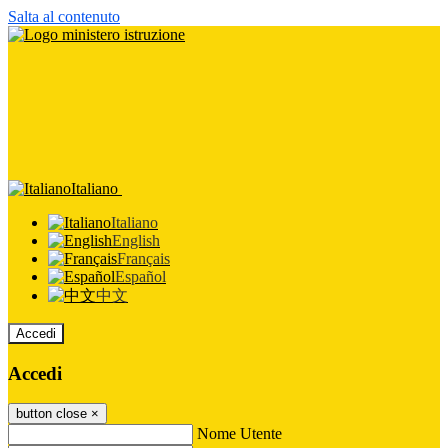
Salta al contenuto
Italiano
Italiano
English
Français
Español
中文
Accedi
Accedi
button close
×
Nome Utente